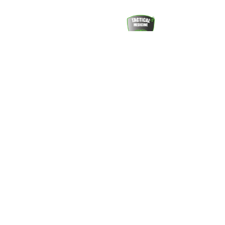
ENTDECKE
UNSERE
TRAININGSHALLE
Hier geht es zu den Kurszeiten in
unserer neuen Trainingshalle in
Oberhausen!
Mehr Trainings – Mehr Struktur –
Mehr Power.
Jetzt Kursangebot entdecken & Platz
sichern!